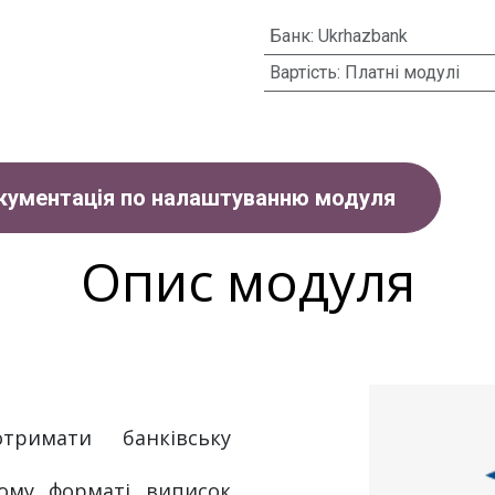
Банк
:
Ukrhazbank
Вартість
:
Платні модулі
кументація по налаштуванню модуля
Опис модуля
римати банківську
ому форматі виписок