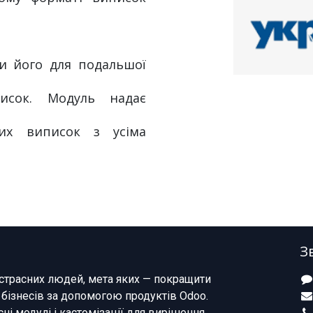
и його для подальшої
исок. Модуль надає
ких виписок з усіма
З
страсних людей, мета яких — покращити
 бізнесів за допомогою продуктів Odoo.
ні модулі і кастомізації для вирішення