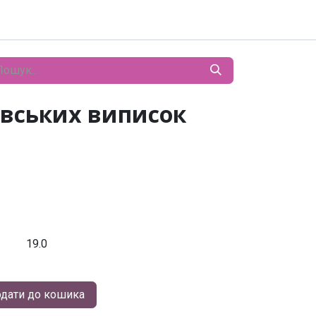
івських виписок
19.0
дати до кошика