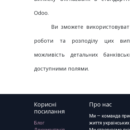
Odoo.
Ви зможете використовуват
роботи та розподілу цих вип
можливість детальних банківсь
доступними полями.
Корисні
Про нас
посилання
Ми — команда при
Блог
життя українських
Документація
Ми створюємо якіс