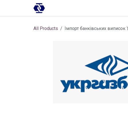
Skip to Content
AI-платформа
Впровадження
All Products
Імпорт банківських виписок 