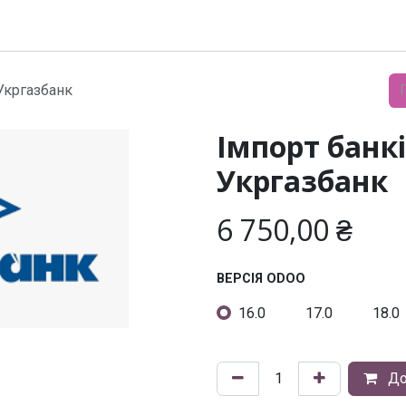
Модулі
Документація
Підтримка
Компанія
Укргазбанк
Імпорт банк
Укргазбанк
6 750,00
₴
ВЕРСІЯ ODOO
16.0
17.0
18.0
До