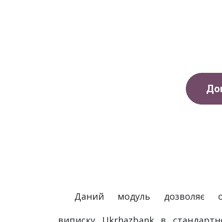
До
Даний модуль дозволяє от
виписку Ukrhazbank в стандартн