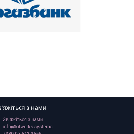
в'яжіться з нами
Зв'яжіться з нами
info@kitworks.systems
+380 97 612 3655