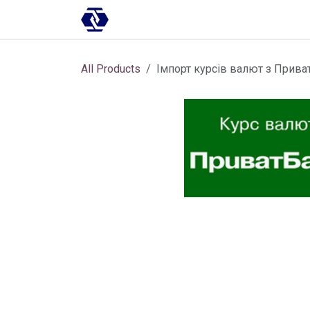
Skip to Content
AI-платформа
Впровадження
All Products
Імпорт курсів валют з Прива