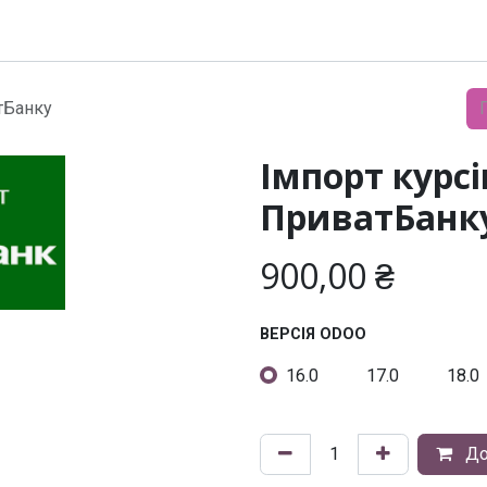
Модулі
Документація
Підтримка
Компанія
тБанку
Імпорт курсі
ПриватБанк
900,00
₴
ВЕРСІЯ ODOO
16.0
17.0
18.0
До