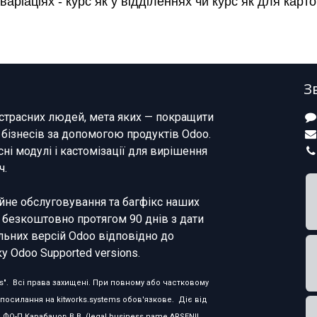
ріаціях - курс як у відділеннях чи курс як д
ля карто
З
страсних людей, мета яких — покращити
 бізнесів за допомогою продуктів Odoo.
ні модулі і кастомізації для вирішення
ч.
не обслуговування та багфікс наших
 безкоштовно протягом 90 днів з дати
льних версій Odoo відповідно до
у Odoo Supported versions.
rks". Всі права захищені. При повному або частковому
посилання на kitworks.systems обов'язкове. Діє від
а ФО-П Карабанов В.В. (legal business name ARSENII