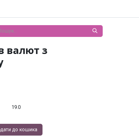
в валют з
у
19.0
дати до кошика