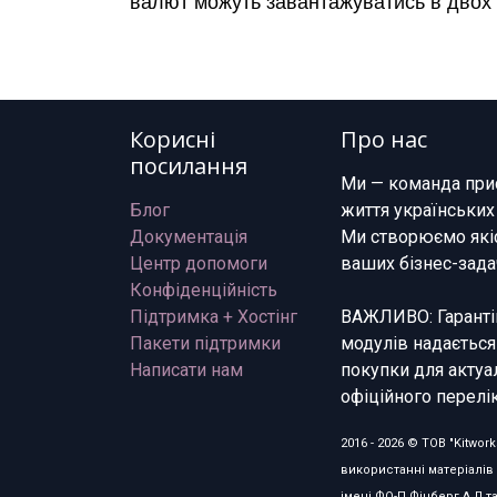
валют можуть завантажуватись в двох ва
Корисні
Про нас
посилання
Ми — команда при
Блог
життя українських
Документація
Ми створюємо якіс
Центр допомоги
ваших бізнес-зада
Конфіденційність
Підтримка + Хостінг
ВАЖЛИВО: Гарантій
Пакети підтримки
модулів надається
Написати нам
покупки для актуа
офіційного перелік
2016 - 2026 © ТОВ "Kitwo
використанні матеріалів 
імені ФО-П Фінберг А.Л т