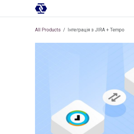
Skip to Content
AI-платформа
Впровадження
All Products
Інтеграція з JIRA + Tempo