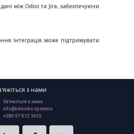
 дані між Odoo та Jira, забезпечуючи
ання інтеграція може підтримувати
в'яжіться з нами
Зв'яжіться з нами
info@kitworks.systems
+380 97 612 3655