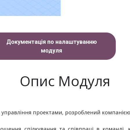
Документація по налаштуванню
модуля
Опис Модуля
т управління проектами, розроблений компанією 
рощення спілкування та співпраці в команді, 