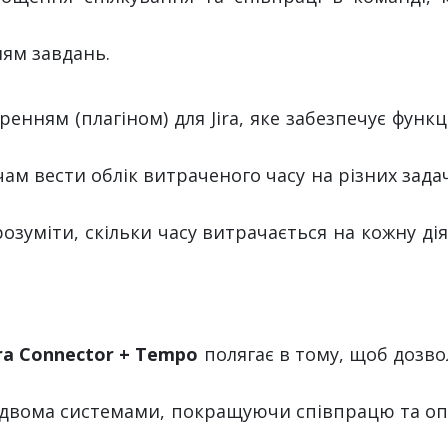
ням завдань.
енням (плагіном) для Jira, яке забезпечує функц
ам вести облік витраченого часу на різних задача
озуміти, скільки часу витрачається на кожну дія
ra Connector + Tempo
полягає в тому, щоб дозв
двома системами, покращуючи співпрацю та оп