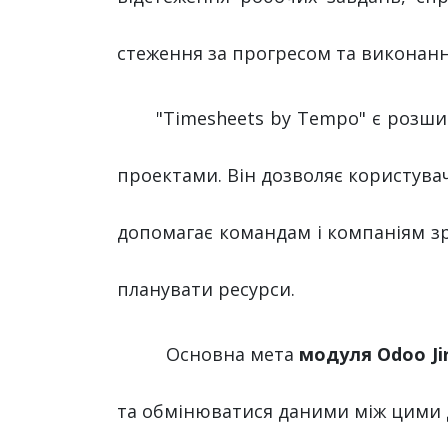
стеження за прогресом та виконан
"Timesheets by Tempo" є розшир
проектами. Він дозволяє користувач
допомагає командам і компаніям зр
планувати ресурси.
Основна мета
модуля Odoo Ji
та обмінюватися даними між цими 