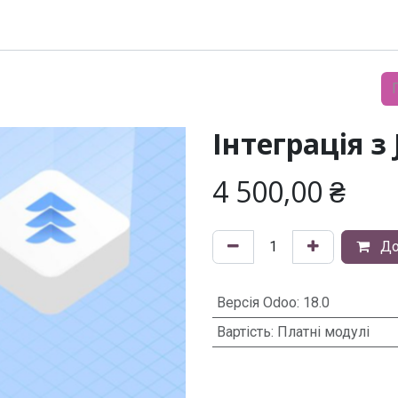
Модулі
Документація
Підтримка
Компанія
Інтеграція з
4 500,00
₴
До
Версія Odoo
:
18.0
Вартість
:
Платні модулі