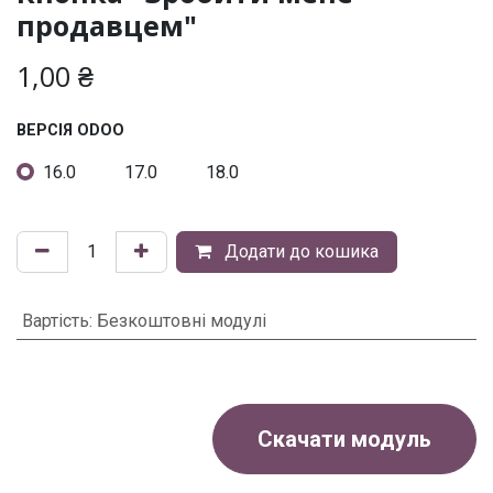
продавцем"
1,00
₴
ВЕРСІЯ ODOO
16.0
17.0
18.0
Додати до кошика
Вартість
:
Безкоштовні модулі
Скачати модуль