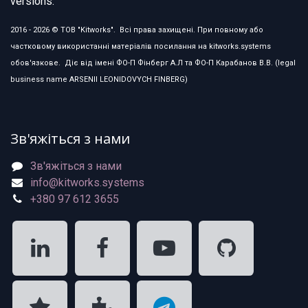
versions.
2016 - 2026 © ТОВ "Kitworks". Всі права захищені. При повному або
частковому використанні матеріалів посилання на kitworks.systems
обов'язкове. Діє від імені ФО-П Фінберг А.Л та ФО-П Карабанов В.В. (legal
business name ARSENII LEONIDOVYCH FINBERG)
Зв'яжіться з нами
Зв'яжіться з нами
info@kitworks.systems
+380 97 612 3655