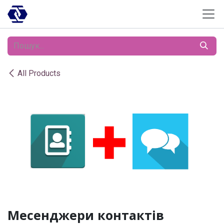
Skip to Content
All Products
Месенджери контактів