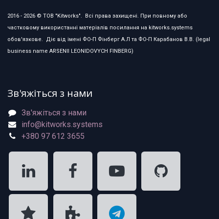
2016 - 2026 © ТОВ "Kitworks". Всі права захищені. При повному або
частковому використанні матеріалів посилання на kitworks.systems
обов'язкове. Діє від імені ФО-П Фінберг А.Л та ФО-П Карабанов В.В. (legal
business name ARSENII LEONIDOVYCH FINBERG)
Зв'яжіться з нами
Зв'яжіться з нами
info@kitworks.systems
+380 97 612 3655