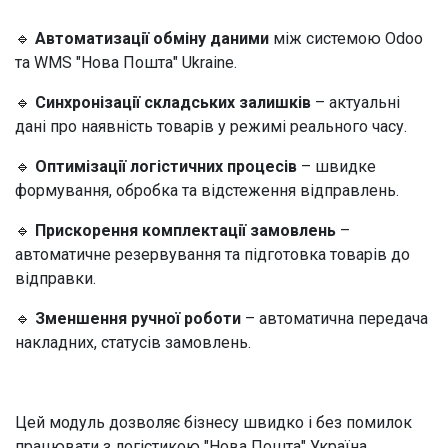
🔹
Автоматизації обміну даними
між системою Odoo
та WMS "Нова Пошта" Ukraine.
🔹
Синхронізації складських залишків
– актуальні
дані про наявність товарів у режимі реального часу.
🔹
Оптимізації логістичних процесів
– швидке
формування, обробка та відстеження відправлень.
🔹
Прискорення комплектації замовлень
–
автоматичне резервування та підготовка товарів до
відправки.
🔹
Зменшення ручної роботи
– автоматична передача
накладних, статусів замовлень.
​Цей модуль дозволяє бізнесу швидко і без помилок
працювати з логістикою "Нова Пошта" Україна,