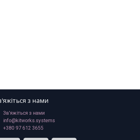
в'яжіться з нами
Зв'яжіться з нами
info@kitworks.systems
+380 97 612 3655