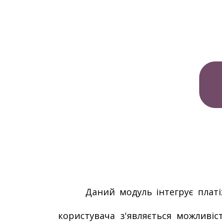
Даний модуль інтегрує платі
користувача з'являється можливіс