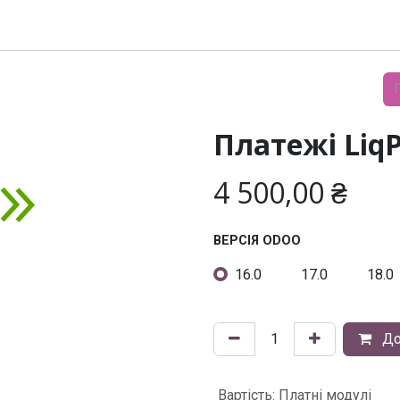
Модулі
Документація
Підтримка
Компанія
Платежі Liq
4 500,00
₴
ВЕРСІЯ ODOO
16.0
17.0
18.0
До
Вартість
:
Платні модулі