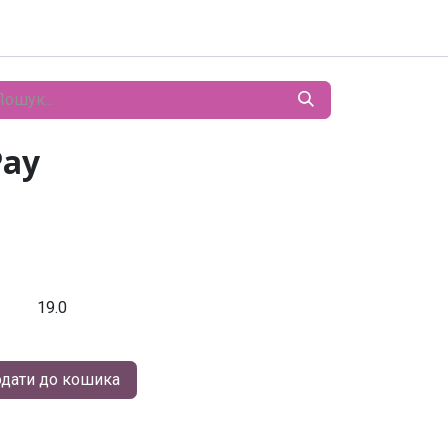
Pay
19.0
дати до кошика