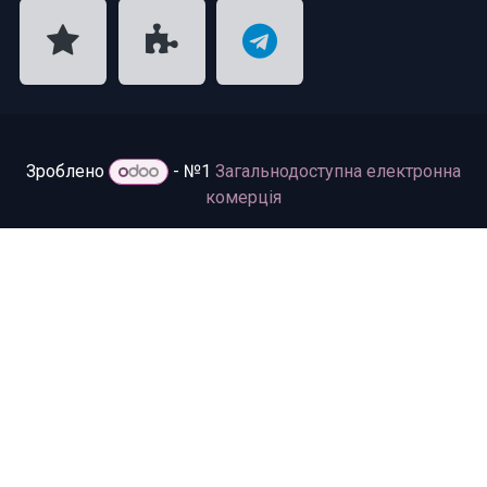
Зроблено
- №1
Загальнодоступна електронна
комерція