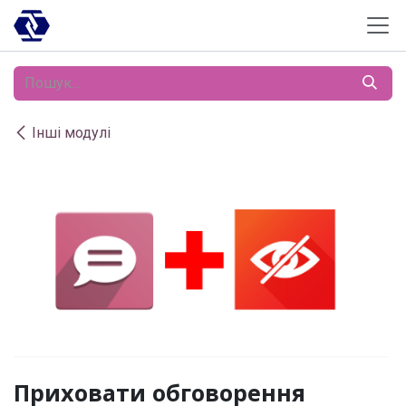
Skip to Content
Інші модулі
Приховати обговорення