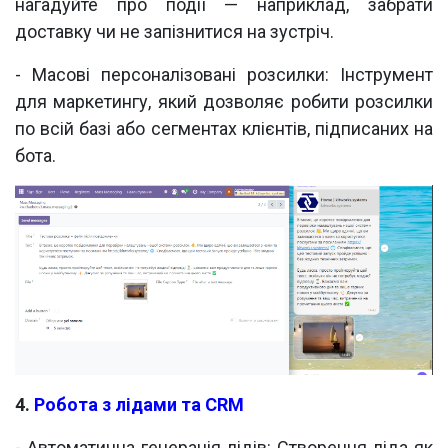
нагадуйте про події — наприклад, забрати
доставку чи не запізнитися на зустріч.
- Масові персоналізовані розсилки: Інструмент
для маркетингу, який дозволяє робити розсилки
по всій базі або сегментах клієнтів, підписаних на
бота.
4.
Робота з лідами та CRM
- Автоматична генерація лідів: Створення ліда як