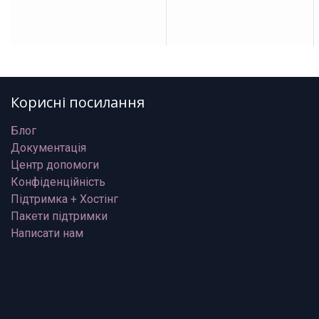
Корисні посилання
Блог
Документація
Центр допомоги
Конфіденційність
Підтримка + Хостінг
Пакети підтримки
Написати нам