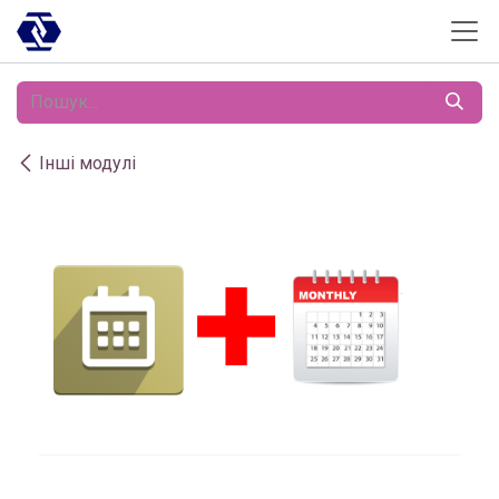
Skip to Content
Інші модулі