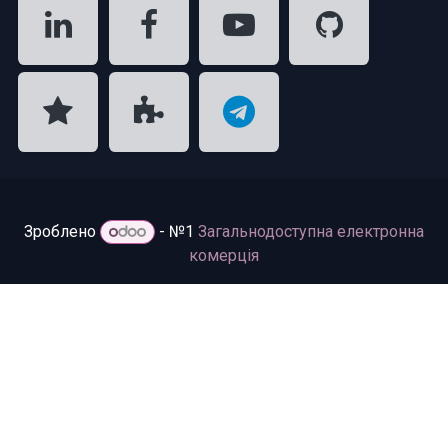
Зроблено
- №1
Загальнодоступна електронна
комерція