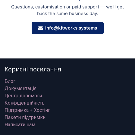
Questions, customisation or paid support — we’ll get
back the same business day.
info@kitworks.systems
Корисні посилання
Блог
Документація
Центр допомоги
Конфіденційність
Підтримка + Хостінг
Пакети підтримки
Написати нам