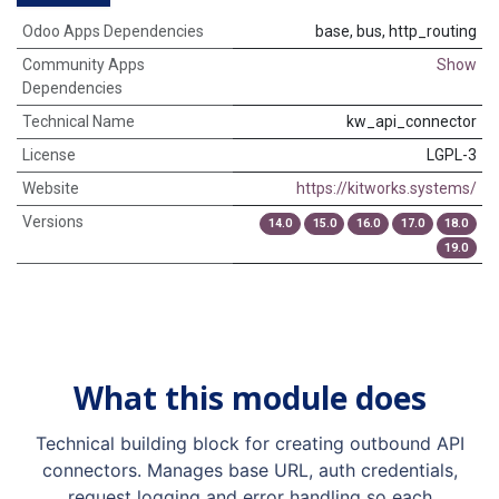
Odoo Apps Dependencies
base, bus, http_routing
Community Apps
Show
Dependencies
Technical Name
kw_api_connector
License
LGPL-3
Website
https://kitworks.systems/
Versions
14.0
15.0
16.0
17.0
18.0
19.0
What this module does
Technical building block for creating outbound API
connectors. Manages base URL, auth credentials,
request logging and error handling so each