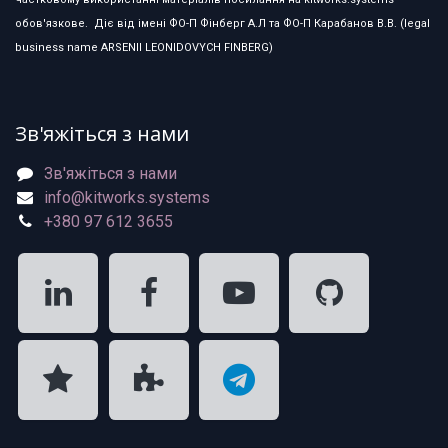
обов'язкове. Діє від імені ФО-П Фінберг А.Л та ФО-П Карабанов В.В. (legal
business name ARSENII LEONIDOVYCH FINBERG)
Зв'яжіться з нами
Зв'яжіться з нами
info@kitworks.systems
+380 97 612 3655