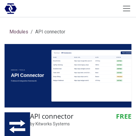
Skip to Content
Modules
API connector
API connector
FREE
by
Kitworks Systems