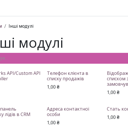
Модулі
Документація
Підтримка
Компанія
и
Інші модулі
нші модулі
rks API/Custom API
Телефон клієнта в
Відображ
ller
списку продажів
списком 
замовчу
1,00
₴
1,00
₴
 панель
Адреса контактної
Стать ко
у лідів в CRM
особи
1,00
₴
1,00
₴