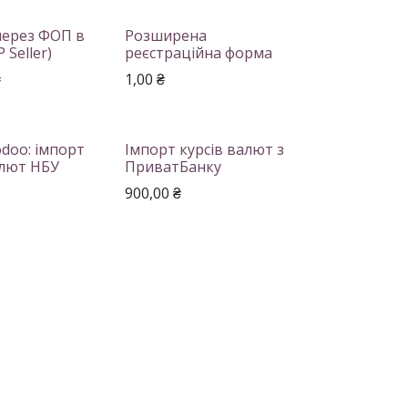
через ФОП в
Розширена
 Seller)
реєстраційна форма
₴
1,00
₴
doo: імпорт
Імпорт курсів валют з
алют НБУ
ПриватБанку
900,00
₴