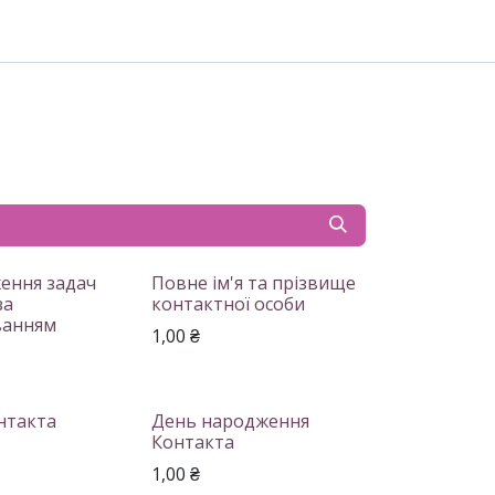
ення задач
Повне ім'я та прізвище
за
контактної особи
ванням
1,00
₴
нтакта
День народження
Контакта
1,00
₴