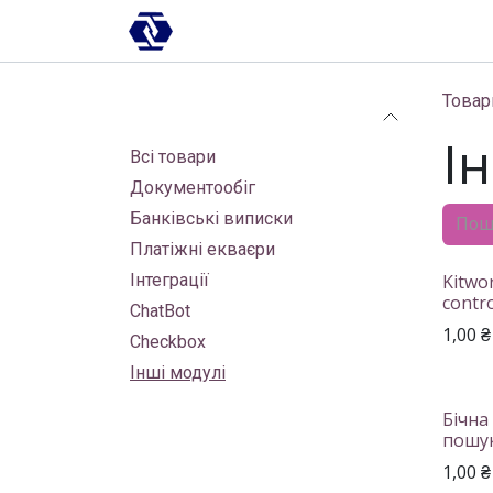
Skip to Content
AI-платформа
Впровадження
Товар
Категорії
І
Всі товари
Документообіг
Банківські виписки
Платіжні екваєри
Інтеграції
Kitwo
contro
ChatBot
1,00
₴
Checkbox
Інші модулі
Бічна
пошук
1,00
₴