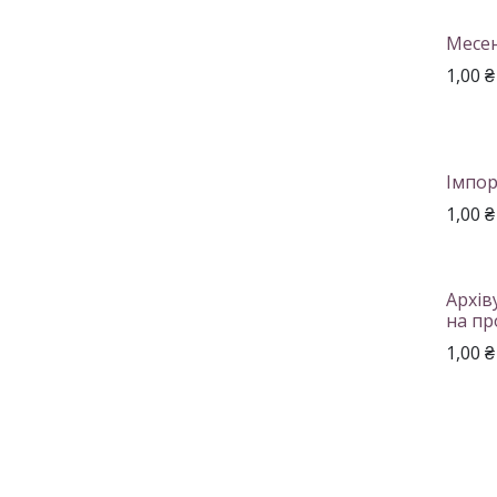
Месен
1,00
₴
Імпо
1,00
₴
Архів
на п
1,00
₴