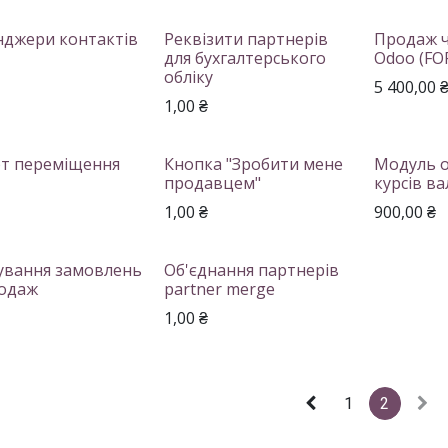
джери контактів
Реквізити партнерів
Продаж 
для бухгалтерського
Odoo (FOP
обліку
5 400,00
1,00
₴
рт переміщення
Кнопка "Зробити мене
Модуль o
продавцем"
курсів в
1,00
₴
900,00
₴
ування замовлень
Об'єднання партнерів
родаж
partner merge
1,00
₴
1
2