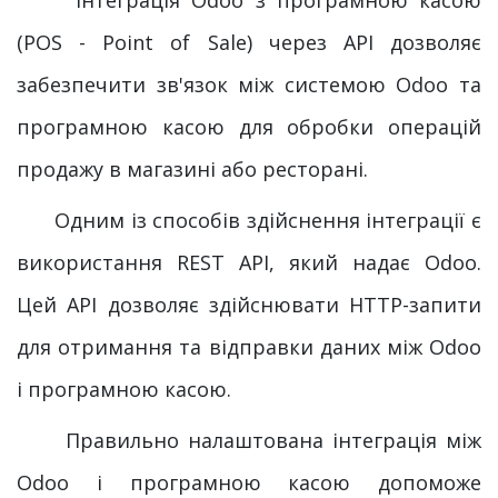
(POS - Point of Sale) через API дозволяє
забезпечити зв'язок між системою Odoo та
програмною касою для обробки операцій
продажу в магазині або ресторані.
Одним із способів здійснення інтеграції є
використання REST API, який надає Odoo.
Цей API дозволяє здійснювати HTTP-запити
для отримання та відправки даних між Odoo
і програмною касою.
Правильно налаштована інтеграція між
Odoo і програмною касою допоможе