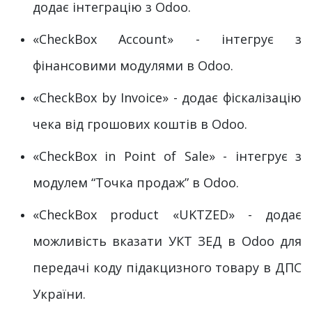
додає інтеграцію з Odoo.
«CheckBox Account» - інтегрує з
фінансовими модулями в Odoo.
«CheckBox by Invoice» - додає фіскалізацію
чека від грошових коштів в Odoo.
«CheckBox in Point of Sale» - інтегрує з
модулем “Точка продаж” в Odoo.
«СheckBox product «UKTZED» - додає
можливість вказати УКТ ЗЕД в Odoo для
передачі коду підакцизного товару в ДПС
України.