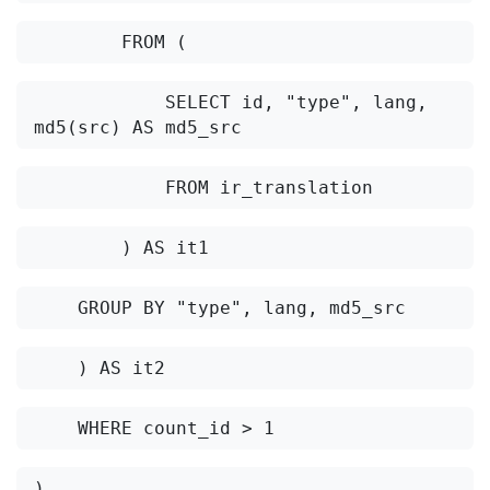
        FROM (
            SELECT id, "type", lang, 
md5(src) AS md5_src 
            FROM ir_translation
        ) AS it1
    GROUP BY "type", lang, md5_src
    ) AS it2
    WHERE count_id > 1 
) 