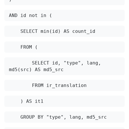
AND id not in (
    SELECT min(id) AS count_id
    FROM (
        SELECT id, "type", lang, 
md5(src) AS md5_src 
        FROM ir_translation
    ) AS it1
    GROUP BY "type", lang, md5_src