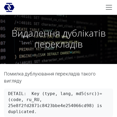
Skip to Content
Видалення дублікатів
перекладів
Помилка дублуювання перекладів такого
вигляду
DETAIL:  Key (type, lang, md5(src))=
(code, ru_RU, 
25e8f2fd2871c8423bbe4e254066cd98) is 
duplicated.