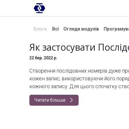
Skip to Content
AI-платформа
Впровадження
Блоги:
Всі
Огляди модулів
Програмув
Як застосувати Послід
22 бер. 2022 р.
Створення послідовних номерів дуже пр
кожен запис, використовуючи його поря
кожного запису. Для цього спочатку створ
Читати більше