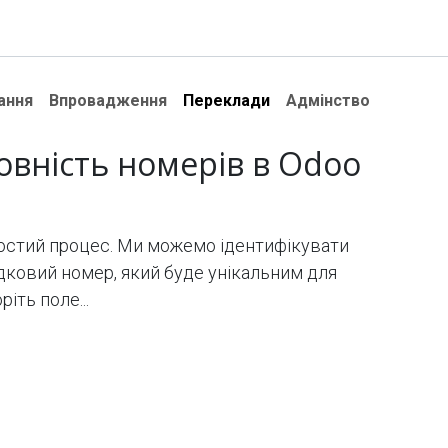
Модулі
Документація
Підтримка
Компанія
ання
Впровадження
Переклади
Адмінство
овність номерів в Odoo
остий процес. Ми можемо ідентифікувати
дковий номер, який буде унікальним для
іть поле...