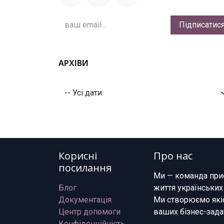
Підписатис
АРХІВИ
Корисні
Про нас
посилання
Ми — команда при
Блог
життя українських
Документація
Ми створюємо якіс
Центр допомоги
ваших бізнес-зада
Конфіденційність