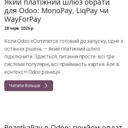
Який платіжний шлюз обрати
для Odoo: MonoPay, LiqPay чи
WayForPay
28 черв. 2026 р.
Коли Odoo eCommerce готовий до запуску, одне з
останніх рішень — який платіжний шлюз
підключити. Здається, питання просте: всі три
системи популярні, всі приймають картки. Але в
контексті Odoo різниця...
Читати більше
RozetkaPay в Odoo: прийом оплат