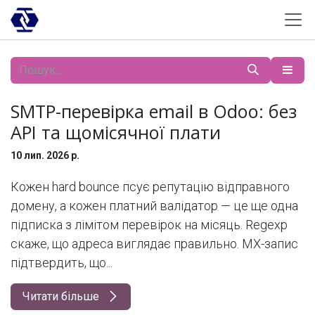
Skip to Content
SMTP-перевірка email в Odoo: без
API та щомісячної плати
10 лип. 2026 р.
Кожен hard bounce псує репутацію відправного
домену, а кожен платний валідатор — це ще одна
підписка з лімітом перевірок на місяць. Regexp
скаже, що адреса виглядає правильно. MX-запис
підтвердить, що...
Читати більше