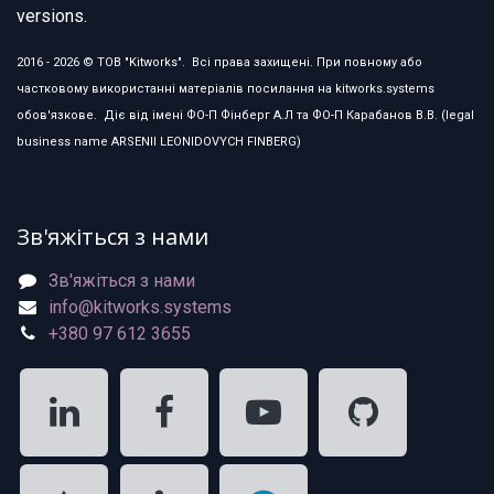
versions.
2016 - 2026 © ТОВ "Kitworks". Всі права захищені. При повному або
частковому використанні матеріалів посилання на kitworks.systems
обов'язкове. Діє від імені ФО-П Фінберг А.Л та ФО-П Карабанов В.В. (legal
business name ARSENII LEONIDOVYCH FINBERG)
Зв'яжіться з нами
Зв'яжіться з нами
info@kitworks.systems
+380 97 612 3655