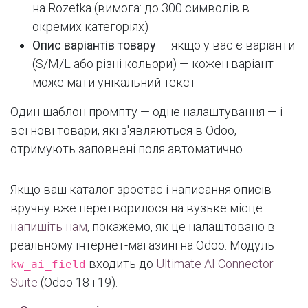
на Rozetka (вимога: до 300 символів в
окремих категоріях)
Опис варіантів товару
— якщо у вас є варіанти
(S/M/L або різні кольори) — кожен варіант
може мати унікальний текст
Один шаблон промпту — одне налаштування — і
всі нові товари, які з'являються в Odoo,
отримують заповнені поля автоматично.
Якщо ваш каталог зростає і написання описів
вручну вже перетворилося на вузьке місце —
напишіть нам
, покажемо, як це налаштовано в
реальному інтернет-магазині на Odoo. Модуль
входить до
Ultimate AI Connector
kw_ai_field
Suite
(Odoo 18 і 19).