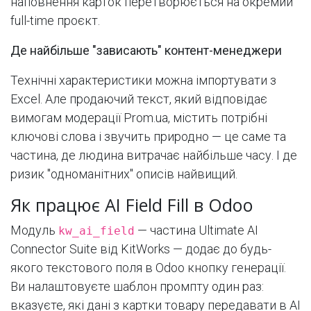
наповнення карток перетворюється на окремий
full-time проєкт.
Де найбільше "зависають" контент-менеджери
Технічні характеристики можна імпортувати з
Excel. Але продаючий текст, який відповідає
вимогам модерації Prom.ua, містить потрібні
ключові слова і звучить природно — це саме та
частина, де людина витрачає найбільше часу. І де
ризик "одноманітних" описів найвищий.
Як працює AI Field Fill в Odoo
Модуль
— частина Ultimate AI
kw_ai_field
Connector Suite від KitWorks — додає до будь-
якого текстового поля в Odoo кнопку генерації.
Ви налаштовуєте шаблон промпту один раз:
вказуєте, які дані з картки товару передавати в AI