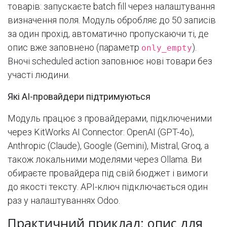
товарів: запускаєте batch fill через налаштування
визначення поля. Модуль обробляє до 50 записів
за один прохід, автоматично пропускаючи ті, де
опис вже заповнено (параметр
).
only_empty
Вночі scheduled action заповнює нові товари без
участі людини.
Які AI-провайдери підтримуються
Модуль працює з провайдерами, підключеними
через KitWorks AI Connector: OpenAI (GPT-4o),
Anthropic (Claude), Google (Gemini), Mistral, Groq, а
також локальними моделями через Ollama. Ви
обираєте провайдера під свій бюджет і вимоги
до якості тексту. API-ключ підключається один
раз у налаштуваннях Odoo.
Практичний приклад: опис для