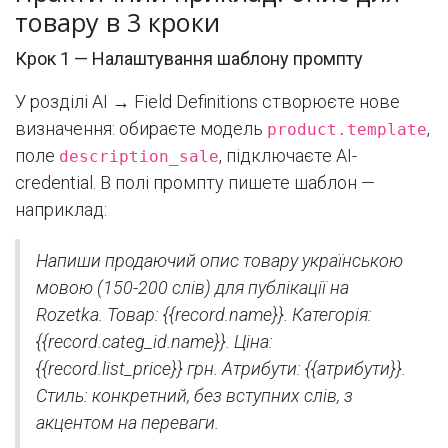
товару в 3 кроки
Крок 1 — Налаштування шаблону промпту
У розділі AI → Field Definitions створюєте нове
визначення: обираєте модель
,
product.template
поле
, підключаєте AI-
description_sale
credential. В полі промпту пишете шаблон —
наприклад:
Напиши продаючий опис товару українською
мовою (150-200 слів) для публікації на
Rozetka. Товар: {{record.name}}. Категорія:
{{record.categ_id.name}}. Ціна:
{{record.list_price}} грн. Атрибути: {{атрибути}}.
Стиль: конкретний, без вступних слів, з
акцентом на переваги.