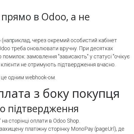
прямо в Odoo, а не
 (наприклад, через окремий особистий кабінет
Odoo треба оновлювати вручну. При десятках
помилок: замовлення "зависають" у статусі "очікує
 клієнти не отримують підтвердження вчасно.
 це одним webhook-ом.
плата з боку покупця
до підтвердження
на сторінці оплати в Odoo Shop.
захищену платіжну сторінку MonoPay (pageUrl), де