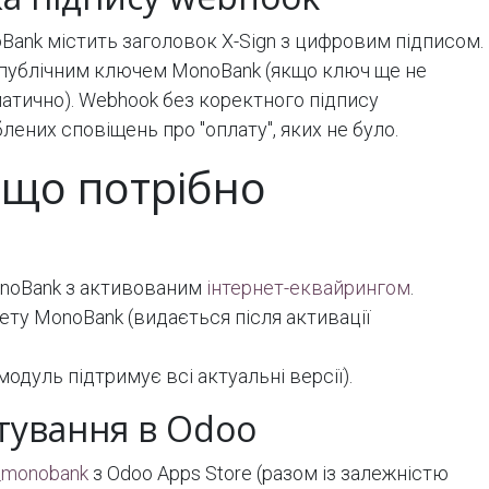
Bank містить заголовок X-Sign з цифровим підписом.
 публічним ключем MonoBank (якщо ключ ще не
тично). Webhook без коректного підпису
блених сповіщень про "оплату", яких не було.
 що потрібно
onoBank з активованим
інтернет-еквайрингом
.
ету MonoBank (видається після активації
 (модуль підтримує всі актуальні версії).
тування в Odoo
_monobank
з Odoo Apps Store (разом із залежністю