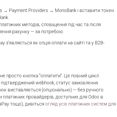
ngs → Payment Providers → MonoBank і вставити токен
ank.
латіжних методів, сповіщення під час та після
ення рахунку — за потребою.
 з'являється як опція оплати на сайті та у B2B-
е просто кнопка "оплатити". Це повний цикл:
 підтверджений webhook, статус замовлення
ок виставляється (опціонально) — без ручного
 платіжних провайдерів, доступних для Odoo в
kaPay тощо), дивіться
огляд усіх платіжних систем для