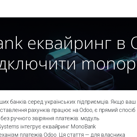
Модулі
Документація
Підтримка
Компанія
nk еквайринг в O
ідключити monop
ших банків серед українських підприємців. Якщо ваш
ставлення рахунків працює на Odoo, є прямий спосіб
без ручного звіряння платежів: модуль
 Systems інтегрує еквайринг MonoBank
ханізм платежів Odoo. Ця стаття — для власника