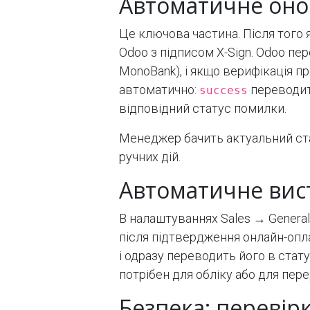
Автоматичне оно
Це ключова частина. Після того
Odoo з підписом X-Sign. Odoo пе
MonoBank), і якщо верифікація п
автоматично:
переводит
success
відповідний статус помилки.
Менеджер бачить актуальний ста
ручних дій.
Автоматичне вист
В налаштуваннях Sales → General
після підтвердження онлайн-опл
і одразу переводить його в стату
потрібен для обліку або для пере
Безпека: перевір