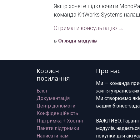
Якщо хочете підключити MonoPay
команда KitWorks Systems налашт
Отримати консультацію →
в
Огляди модулів
Корисні
Про нас
посилання
Ми — команда при
Блог
життя українських
Документація
Ми створюємо якіс
Центр допомоги
ваших бізнес-зада
Конфіденційність
Підтримка + Хостінг
ВАЖЛИВО: Гарантій
Пакети підтримки
модулів надається
Написати нам
покупки для актуа