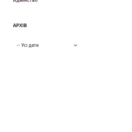
Адмінство
АРХІВ