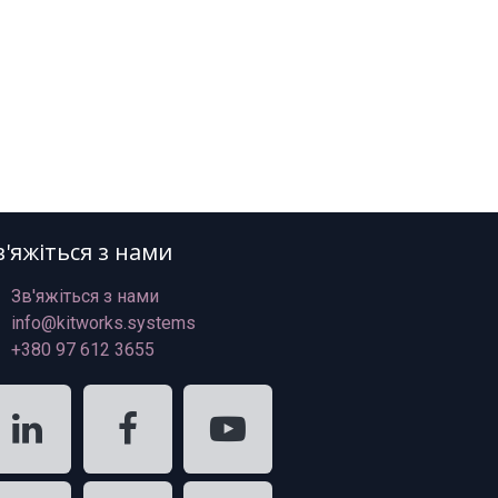
в'яжіться з нами
Зв'яжіться з нами
info@kitworks.systems
+380 97 612 3655