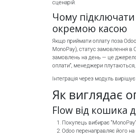
сценарій.
Чому підключати 
окремою касою
Якщо приймати оплату поза Odoo
MonoPay), статус замовлення в 
замовлень на день — це джерело 
оплати", менеджери плутаються,
Інтеграція через модуль вирішує
Як виглядає о
Flow від кошика 
Покупець вибирає "MonoPay" 
Odoo перенаправляє його на 