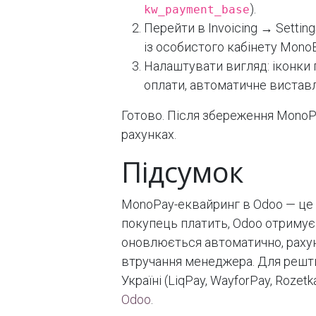
).
kw_payment_base
Перейти в Invoicing → Setti
із особистого кабінету MonoB
Налаштувати вигляд: іконки п
оплати, автоматичне виставл
Готово. Після збереження MonoPay
рахунках.
Підсумок
MonoPay-еквайринг в Odoo — це н
покупець платить, Odoo отримує
оновлюється автоматично, рахун
втручання менеджера. Для решти
Україні (LiqPay, WayforPay, Rozet
Odoo
.