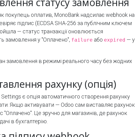
влення статусу замовлення
 як покупець оплатив, MonoBank надсилає webhook на
ревіряє підпис (ECDSA SHA-256 за публічним ключем
ройшла — статус транзакції оновлюється
ь замовлення у "Оплачено",
або
— у
failure
expired
н замовлення в режимі реального часу без жодних
авлення рахунку (опція)
 Settings є опція автоматичного створення рахунку
ати. Якщо активувати — Odoo сам виставляє рахунок
с "Оплачено". Це зручно для магазинів, де рахунок
дачі в бухгалтерію.
ка підпису webhook