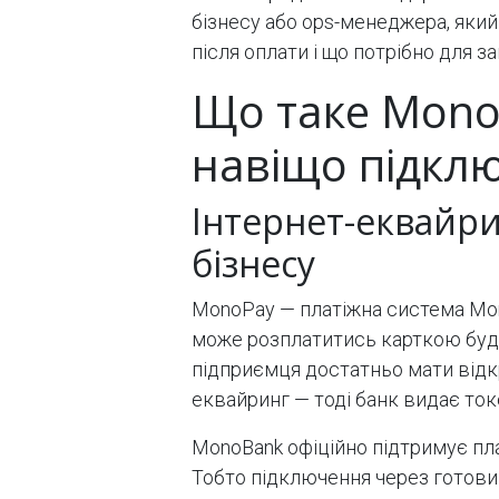
бізнесу або ops-менеджера, який
після оплати і що потрібно для за
Що таке Mono
навіщо підкл
Інтернет-еквайри
бізнесу
MonoPay — платіжна система Mo
може розплатитись карткою будь-
підприємця достатньо мати відк
еквайринг — тоді банк видає токе
MonoBank офіційно підтримує плаг
Тобто підключення через готови