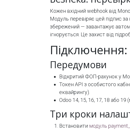
Кожен вхідний webhook від Mono
Модуль перевіряє цей підпис за
збережений — завантажує автома
ігнорується. Це захист від підро
Підключення:
Передумови
Відкритий ФОП-рахунок у M
Токен API з особистого кабін
еквайрингу).
Odoo 14, 15, 16, 17, 18 або 19
Три кроки налаш
Встановити
модуль payment