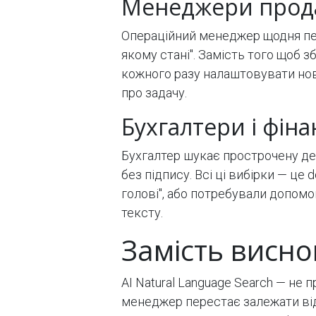
Менеджери продаж
Операційний менеджер щодня пер
якому стані". Замість того щоб з
кожного разу налаштовувати нов
про задачу.
Бухгалтери і фін
Бухгалтер шукає прострочену деб
без підпису. Всі ці вибірки — це 
голові", або потребували допомо
тексту.
Замість висно
AI Natural Language Search — не п
менеджер перестає залежати від