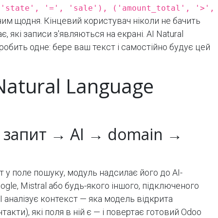
('state', '=', 'sale'), ('amount_total', '>',
им щодня. Кінцевий користувач ніколи не бачить
, які записи з'являються на екрані. AI Natural
 робить одне: бере ваш текст і самостійно будує цей
Natural Language
 запит → AI → domain →
 у поле пошуку, модуль надсилає його до AI-
ogle, Mistral або будь-якого іншого, підключеного
 AI аналізує контекст — яка модель відкрита
нтакти), які поля в ній є — і повертає готовий Odoo