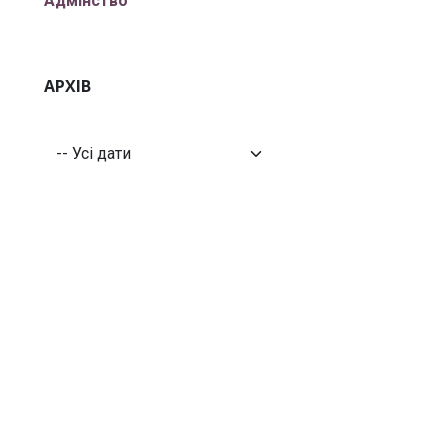
Адмінство
АРХІВ