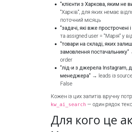
"клієнти з Харкова, яким не 
"Харків", для яких немає відпо
поточний місяць
"задачі, які вже прострочені 
та assigned user = "Марія" у в
"товари на складі, яких зал
замовлення постачальнику"
→
order
"лід-и з джерела Instagram, 
менеджера"
→ leads із source
False
Кожен із цих запитів вручну потр
— один рядок текс
kw_ai_search
Для кого це а