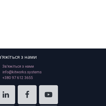
в'яжіться з нами
Зв'яжіться з нами
info@kitworks.systems
+380 97 612 3655