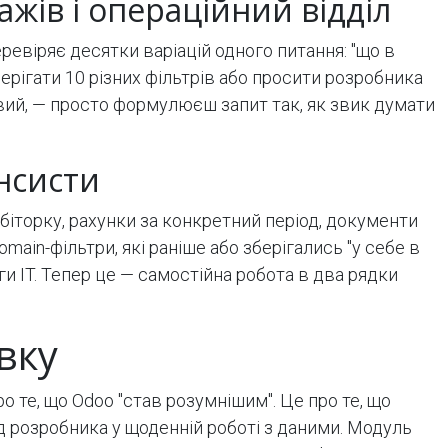
ів і операційний відділ
евіряє десятки варіацій одного питання: "що в
берігати 10 різних фільтрів або просити розробника
ий, — просто формулюєш запит так, як звик думати
ансисти
іторку, рахунки за конкретний період, документи
domain-фільтри, які раніше або зберігались "у себе в
ги IT. Тепер це — самостійна робота в два рядки
вку
ро те, що Odoo "став розумнішим". Це про те, що
 розробника у щоденній роботі з даними. Модуль