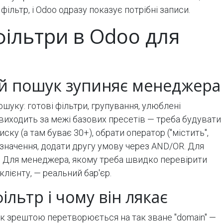
ільтр, і Odoo одразу показує потрібні записи.
ільтри в Odoo для
й пошук зупиняє менеджера
шуку: готові фільтри, групування, улюблені
виходить за межі базових пресетів — треба будувати
иску (а там буває 30+), обрати оператор ("містить",
и значення, додати другу умову через AND/OR. Для
а. Для менеджера, якому треба швидко перевірити
лієнту, — реальний бар'єр.
льтр і чому він лякає
к зрештою перетворюється на так зване "domain" —