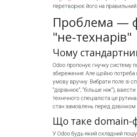
перетворює його на правильний ф
Проблема — ф
"не-технарів"
Чому стандартни
Odoo пропонує гнучку систему по
збереження. Але щойно потреба 
умову вручну. Вибрати поле зі сп
"дорівнює", "більше ніж"), ввест
технічного спеціаліста це рутин
стан замовлень перед дзвінком к
Що таке domain-фі
У Odoo будь-який складний пошу