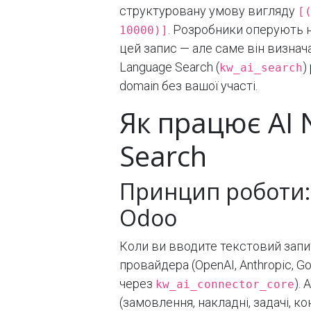
структуровану умову вигляду
[
. Розробники оперують н
10000)]
цей запис — але саме він визначає
Language Search (
)
kw_ai_search
domain без вашої участі.
Як працює AI 
Search
Принцип роботи:
Odoo
Коли ви вводите текстовий запит
провайдера (OpenAI, Anthropic, Go
через
).
kw_ai_connector_core
(замовлення, накладні, задачі, ко