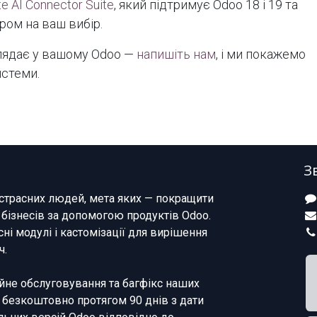
te AI Connector Suite
, який підтримує Odoo 18 і 19 та
ром на ваш вибір.
глядає у вашому Odoo —
напишіть нам
, і ми покажемо
истеми.
З
страсних людей, мета яких — покращити
 бізнесів за допомогою продуктів Odoo.
ні модулі і кастомізації для вирішення
ч.
не обслуговування та багфікс наших
 безкоштовно протягом 90 днів з дати