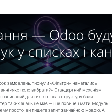
Модулі
Документація
Підтримка
Компанія
ня — Odoo будує
к у списках і ка
сок замовлень, тиснули «Фільтри», намагались
танні «яке поле вибрати?». Стандартний механізм
н написаний для тих, хто знає структуру бази.
ер таких знань не має — і не повинен мати. Модуль
ему просто: ви пишете запит звичайною мовою, AI