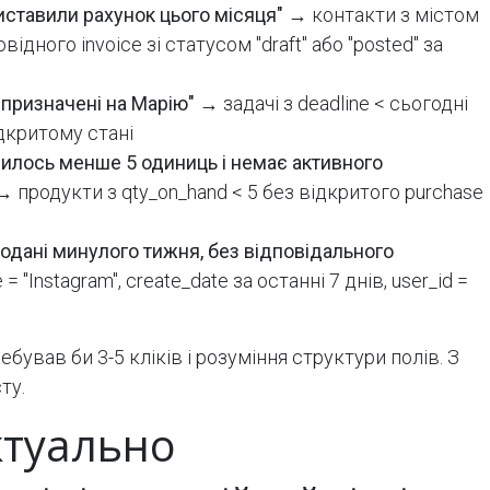
виставили рахунок цього місяця"
→ контакти з містом
відного invoice зі статусом "draft" або "posted" за
і призначені на Марію"
→ задачі з deadline < сьогодні
ідкритому стані
ишилось менше 5 одиниць і немає активного
 продукти з qty_on_hand < 5 без відкритого purchase
додані минулого тижня, без відповідального
 = "Instagram", create_date за останні 7 днів, user_id =
ебував би 3-5 кліків і розуміння структури полів. З
ту.
ктуально