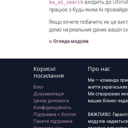
входить до
Ultima
kw_ai_search
працює з будь-яким AI-провайде
Якщо хочете побачити, як це ви
демо на реальних даних вашої с
в
Огляди модулів
Корисні
Про нас
посилання
Ми — команда при
Блог
життя українських
Документація
Ми створюємо якіс
Центр допомоги
ваших бізнес-зада
Конфіденційність
Підтримка + Хостінг
ВАЖЛИВО: Гарантій
Пакети підтримки
модулів надається