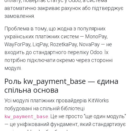
оплату, повертає статус у Odoo, а система
автоматично закриває рахунок або підтверджує
замовлення.
Проблема в тому, що жодна з популярних
українських платіжних систем — MonoPay,
WayForPay, LiqPay, RozetkaPay, NovaPay — не
входить до стандартного переліку Odoo. Їх
потрібно підключати окремо через сторонні
модулі.
Роль kw_payment_base — єдина
спільна основа
Усі модулі платіжних провайдерів KitWorks
побудовані на спільній бібліотеці
. Це не просто "ще один модуль"
kw_payment_base
— це уніфікований фундамент, який стандартизує