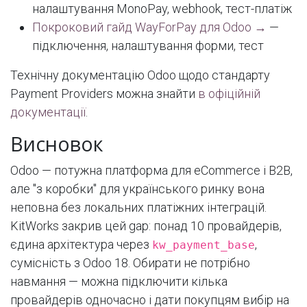
налаштування MonoPay, webhook, тест-платіж
Покроковий гайд WayForPay для Odoo →
—
підключення, налаштування форми, тест
Технічну документацію Odoo щодо стандарту
Payment Providers можна знайти
в офіційній
документації
.
Висновок
Odoo — потужна платформа для eCommerce і B2B,
але "з коробки" для українського ринку вона
неповна без локальних платіжних інтеграцій.
KitWorks закрив цей gap: понад 10 провайдерів,
єдина архітектура через
,
kw_payment_base
сумісність з Odoo 18. Обирати не потрібно
навмання — можна підключити кілька
провайдерів одночасно і дати покупцям вибір на