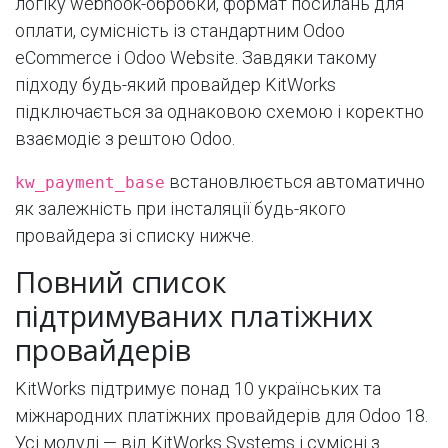
логіку webhook-обробки, формат посилань для
оплати, сумісність із стандартним Odoo
eCommerce і Odoo Website. Завдяки такому
підходу будь-який провайдер KitWorks
підключається за однаковою схемою і коректно
взаємодіє з рештою Odoo.
встановлюється автоматично
kw_payment_base
як залежність при інсталяції будь-якого
провайдера зі списку нижче.
Повний список
підтримуваних платіжних
провайдерів
KitWorks підтримує понад 10 українських та
міжнародних платіжних провайдерів для Odoo 18.
Усі модулі — від KitWorks Systems і сумісні з