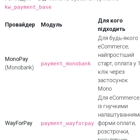
.
kw_payment_base
Для кого
Провайдер
Модуль
підходить
Для будь-якого
eCommerce;
найпростіший
MonoPay
старт, оплата у 
payment_monobank
(Monobank)
клік через
застосунок
Mono
Для eCommerce
із гнучкими
налаштуванням
WayForPay
форми оплати,
payment_wayforpay
розстрочки,
регулярних