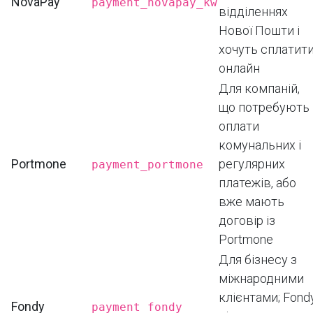
NovaPay
payment_novapay_kw
відділеннях
Нової Пошти і
хочуть сплатит
онлайн
Для компаній,
що потребують
оплати
комунальних і
Portmone
регулярних
payment_portmone
платежів, або
вже мають
договір із
Portmone
Для бізнесу з
міжнародними
клієнтами; Fond
Fondy
payment_fondy