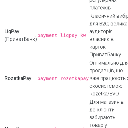
платежів
Класичний вибі
для B2C; велика
LiqPay
аудиторія
payment_liqpay_kw
(ПриватБанк)
власників
карток
ПриватБанку
Оптимально дл
продавців, що
RozetkaPay
вже працюють 
payment_rozetkapay
екосистемою
Rozetka/EVO
Для магазинів,
де клієнти
забирають
товар у