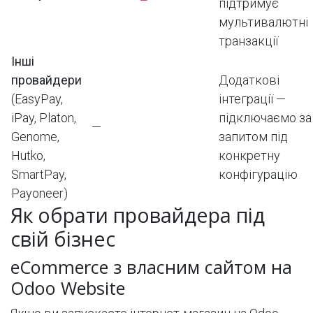
підтримує
мультивалютні
транзакції
Інші
провайдери
Додаткові
(EasyPay,
інтеграції —
iPay, Platon,
підключаємо за
—
Genome,
запитом під
Hutko,
конкретну
SmartPay,
конфігурацію
Payoneer)
Як обрати провайдера під
свій бізнес
eCommerce з власним сайтом на
Odoo Website