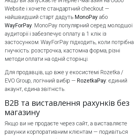
Якщо ви запускаєте інтернет-магазин на Odoo
Website і хочете стандартний checkout —
найшвидший старт дадуть
MonoPay
або
WayForPay
. MonoPay популярний серед молодшої
аудиторії і забезпечує оплату в 1 клік із
застосунком. WayForPay підходить, коли потрібна
гнучкість: розстрочка, кастомна форма, різні
методи оплати на одній сторінці.
Для продавців, що вже у екосистемі Rozetka /
EVO Group, логічний вибір —
RozetkaPay
: єдиний
акаунт, єдина звітність.
B2B та виставлення рахунків без
магазину
Якщо ви не продаєте через сайт, а виставляєте
рахунки корпоративним клієнтам — подивіться