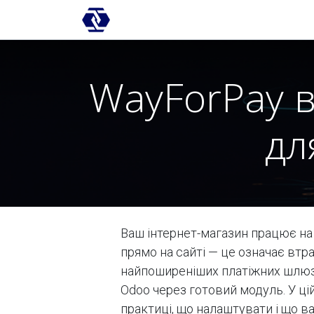
Skip to Content
AI-платформа
Впровадження
WayForPay 
дл
Ваш інтернет-магазин працює на
прямо на сайті — це означає втр
найпоширеніших платіжних шлюзі
Odoo через готовий модуль. У ці
практиці, що налаштувати і що в