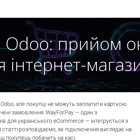
Модулі
Документація
Підтримка
Компанія
в Odoo: прийом о
я інтернет-магаз
 Odoo, але покупці не можуть заплатити карткою
ачені замовлення. WayForPay — один з
в для українського eCommerce — інтегрується з
й статті розповідаємо, як підключення виглядає на
аш покупець побачить на касі.