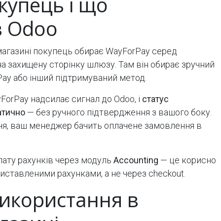
купець і що
в Odoo
магазині покупець обирає WayForPay серед
на захищену сторінку шлюзу. Там він обирає зручний
e Pay або інший підтримуваний метод.
ForPay надсилає сигнал до Odoo, і
статус
атично
— без ручного підтвердження з вашого боку.
я, ваш менеджер бачить оплачене замовлення в
лату рахунків через модуль
Accounting
— це корисно
 виставленими рахунками, а не через checkout.
використання в