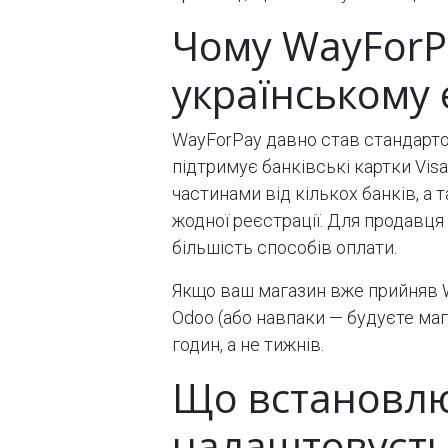
Чому WayForP
українському
WayForPay давно став стандарто
підтримує банківські картки Visa 
частинами від кількох банків, а
жодної реєстрації. Для продавця
більшість способів оплати.
Якщо ваш магазин вже прийняв W
Odoo (або навпаки — будуєте маг
годин, а не тижнів.
Що встановлює
налаштовуєть