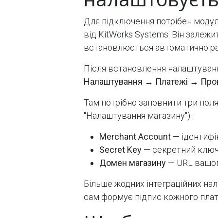
Для підключення потрібен моду
від KitWorks Systems. Він залеж
встановлюється автоматично ра
Після встановлення налаштуванн
Налаштування → Платежі → Про
Там потрібно заповнити три поля
"Налаштування магазину"):
Merchant Account
— ідентифі
Secret Key
— секретний ключ 
Домен магазину
— URL вашог
Більше жодних інтеграційних нал
сам формує підпис кожного плат