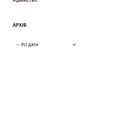
Адмінство
АРХІВ