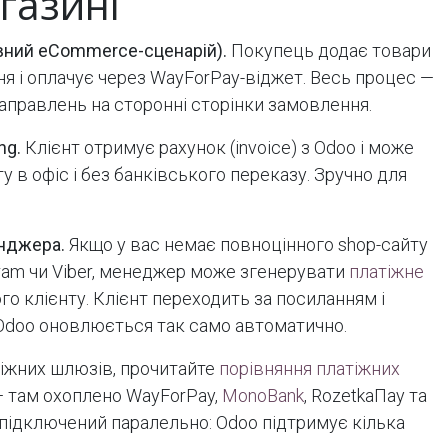
газині
овний eCommerce-сценарій).
Покупець додає товари
 і оплачує через WayForPay-віджет. Весь процес —
аправлень на сторонні сторінки замовлення.
ng.
Клієнт отримує рахунок (invoice) з Odoo і може
у в офіс і без банківського переказу. Зручно для
енджера.
Якщо у вас немає повноцінного shop-сайту
gram чи Viber, менеджер може згенерувати
платіжне
го клієнту. Клієнт переходить за посиланням і
Odoo оновлюється так само автоматично.
тіжних шлюзів, прочитайте
порівняння платіжних
 там охоплено WayForPay,
MonoBank
, RozetkaПay та
 підключений паралельно: Odoo підтримує кілька