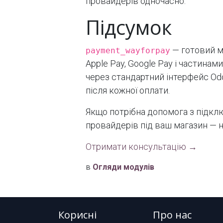
провайдерів одночасно.
Підсумок
— готовий м
payment_wayforpay
Apple Pay, Google Pay і частинам
через стандартний інтерфейс O
після кожної оплати.
Якщо потрібна допомога з підкл
провайдерів під ваш магазин — н
Отримати консультацію →
в
Огляди модулів
Корисні
Про нас