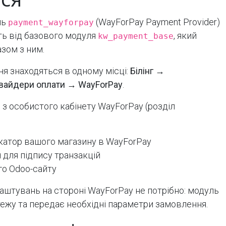
ль
(WayForPay Payment Provider)
payment_wayforpay
ить від базового модуля
, який
kw_payment_base
зом з ним.
я знаходяться в одному місці:
Білінг →
вайдери оплати → WayForPay
.
 з особистого кабінету WayForPay (розділ
катор вашого магазину в WayForPay
для підпису транзакцій
о Odoo-сайту
аштувань на стороні WayForPay не потрібно: модуль
ежу та передає необхідні параметри замовлення.