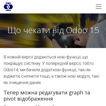
Skip to Content
Що чекати від Odoo 15
В кожній версії додаються нові функції, що
покращує систему. У попередній версії, тобто
Odoo14, ми бачили додаткові функції, такі як
віджети, сніпнети тощо, а також нові модулі, такі
як очищення даних.
Тепер можна редагувати graph та
pivot відображення