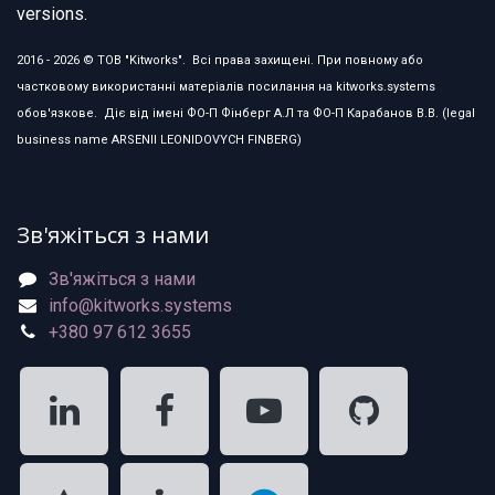
versions.
2016 - 2026 © ТОВ "Kitworks". Всі права захищені. При повному або
частковому використанні матеріалів посилання на kitworks.systems
обов'язкове. Діє від імені ФО-П Фінберг А.Л та ФО-П Карабанов В.В. (legal
business name ARSENII LEONIDOVYCH FINBERG)
Зв'яжіться з нами
Зв'яжіться з нами
info@kitworks.systems
+380 97 612 3655