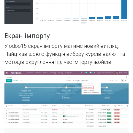
Екран імпорту
У odoo15 екран імпорту матиме новий вигляд.
Найцікавішою є функція вибору курсів валют та
методів округлення під час імпорту івойсів.