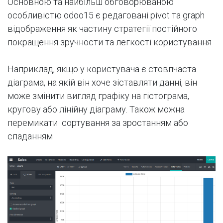
Основною та найбільш обговорюваною
особливістю odoo15 є редаговані pivot та graph
відображення як частину стратегії постійного
покращення зручности та легкості користування
Наприклад, якщо у користувача є стовпчаста
діаграма, на якій він хоче зіставляти данні, він
може змінити вигляд графіку на гістограма,
кругову або лінійну діаграму. Також можна
перемикати сортування за зростанням або
спаданням