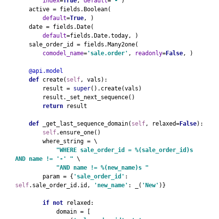
index
=
True
, 
default
=
'-'
)
    active = fields.Boolean(
default
=
True
, )
    date = fields.Date(
default
=fields.Date.today, )
    sale_order_id = fields.Many2one(
comodel_name
=
'sale.order'
, 
readonly
=
False
, )
@api.model
def 
create(
self
, vals):
        result = 
super
().create(vals)
        result._set_next_sequence()
return 
result
def 
_get_last_sequence_domain(
self
, relaxed=
False
):
self
.ensure_one()
        where_string = \
"WHERE sale_order_id = %(sale_order_id)s 
AND name != '-' " 
\
"AND name != %(new_name)s "
param = {
'sale_order_id'
: 
self
.sale_order_id.id, 
'new_name'
: _(
'New'
)}
if not 
relaxed:
            domain = [