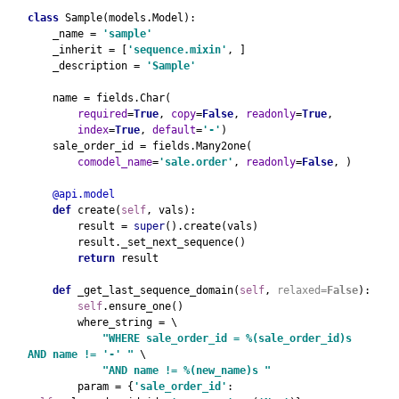
class 
Sample(models.Model):
    _name = 
'sample'
_inherit = [
'sequence.mixin'
, ]
    _description = 
'Sample'
name = fields.Char(
required
=
True
, 
copy
=
False
, 
readonly
=
True
,
index
=
True
, 
default
=
'-'
)
    sale_order_id = fields.Many2one(
comodel_name
=
'sale.order'
, 
readonly
=
False
, )
@api.model
def 
create(
self
, vals):
        result = 
super
().create(vals)
        result._set_next_sequence()
return 
result
def 
_get_last_sequence_domain(
self
, 
relaxed=
False
):
self
.ensure_one()
        where_string = \
"WHERE sale_order_id = %(sale_order_id)s 
AND name != '-' " 
\
"AND name != %(new_name)s "
param = {
'sale_order_id'
: 