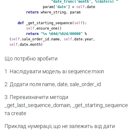
"date_trunc('month', %(date)s) "
param[
'date'
] = 
self
.date
return 
where_string, param
def 
_get_starting_sequence(
self
):
self
.ensure_one()
return 
"%s %04d/%02d/00000" 
% 
(
self
.sale_order_id.name, 
self
.date.year, 
self
.date.month)
Що потрібно зробити
1. Наслідувати модель ві sequence.mixin
2. Додати поля name, date, sale_order_id
3. Перевизначити методи
_get_last_sequence_domain, _get_starting_sequence
та create
Приклад нумерації, що не залежить від дати