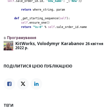
self
.sale_order_id.id, 
'new_name'
: _(
'New'
)}
return 
where_string, param
def 
_get_starting_sequence(
self
):
self
.ensure_one()
return 
"%s-0" 
% 
self
.sale_order_id.name
в
Програмування
KitWorks, Volodymyr Karabanov
26 квітня
2022 р.
ПОДІЛИТИСЯ ЦІЄЮ ПУБЛІКАЦІЄЮ
ТЕГИ