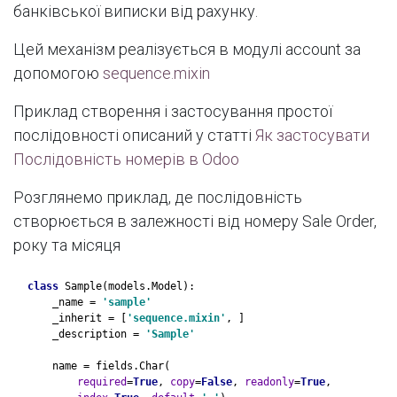
банківської виписки від рахунку.
Цей механізм реалізується в модулі account за
допомогою
sequence.mixin
Приклад створення і застосування простої
послідовності описаний у статті
Як застосувати
Послідовність номерів в Odoo
Розглянемо приклад, де послідовність
створюється в залежності від номеру Sale Order,
року та місяця
class 
Sample(models.Model):
    _name = 
'sample'
_inherit = [
'sequence.mixin'
, ]
    _description = 
'Sample'
name = fields.Char(
required
=
True
, 
copy
=
False
, 
readonly
=
True
,