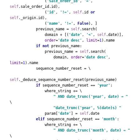
                (
'sale_order_id'
, 
'='
, 
self
.sale_order_id.id),
                (
'id'
, 
'!='
, 
self
.id 
or 
self
._origin.id),
                (
'name'
, 
'!='
, 
False
), ]
            previous_name = 
self
.search(
                domain + [(
'date'
, 
'<'
, 
self
.date)],
order
=
'date desc'
, 
limit
=
1
).name
if not 
previous_name:
                previous_name = 
self
.search(
                    domain, 
order
=
'date desc'
, 
limit
=
1
).name
            sequence_number_reset = \
self
._deduce_sequence_number_reset(previous_name)
if 
sequence_number_reset == 
'year'
:
                where_string += \
" AND date_trunc('year', date) = " 
\
"date_trunc('year', %(date)s) "
param[
'date'
] = 
self
.date
elif 
sequence_number_reset == 
'month'
:
                where_string += \
" AND date_trunc('month', date) = " 
\