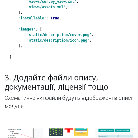
'views/survey_view.xml'
,
'views/assets.xml'
,
    ],
'installable'
: 
True
,
'images'
: [
'static/description/cover.png'
,
'static/description/icon.png'
,
    ],
}
3. Додайте файли опису,
документації, ліцензії тощо
Схематично які файли будуть відображені в описі
модуля