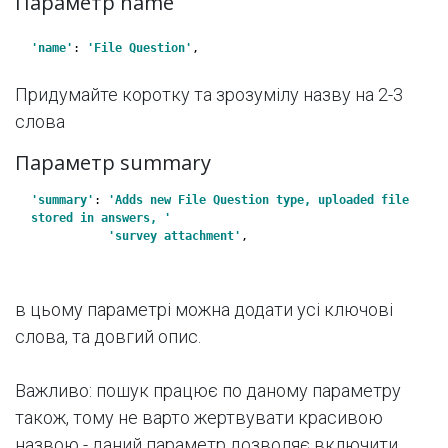
Параметр name
'name'
: 
'File Question'
,
Придумайте коротку та зрозумілу назву на 2-3
слова
Параметр summary
'summary'
: 
'Adds new File Question type, uploaded file 
stored in answers, '
           'survey attachment'
,
в цьому параметрі можна додати усі ключові
слова, та довгий опис.
Важливо: пошук працює по даному параметру
також, тому не варто жертвувати красивою
назвою - даний параметр дозволяє включити