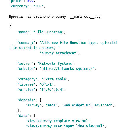
'price'
: 
500
,
'currency'
: 
'EUR'
,
Приклад підготовленого файлу  __manifest__.py 
{
'name'
: 
'File Question'
,
'summary'
: 
'Adds new File Question type, uploaded 
file stored in answers, '
               'survey attachment'
,
'author'
: 
'Kitworks Systems'
,
'website'
: 
'https://kitworks.systems/'
,
'category'
: 
'Extra tools'
,
'license'
: 
'OPL-1'
,
'version'
: 
'14.0.1.0.4'
,
'depends'
: [
'survey'
, 
'mail'
, 
'web_widget_url_advanced'
,
    ],
'data'
: [
'views/survey_template_view.xml'
,
'views/survey_user_input_line_view.xml'
,