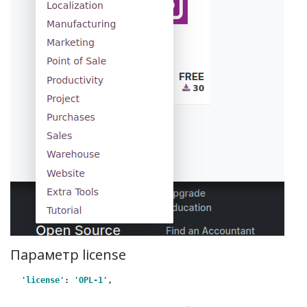
Параметр license
'license'
: 
'OPL-1'
,