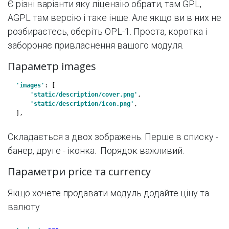
Є різні варіанти яку ліцензію обрати, там GPL,
AGPL там версію і таке інше. Але якщо ви в них не
розбираєтесь, оберіть OPL-1. Проста, коротка і
забороняє привласнення вашого модуля.
Параметр images
'images'
: [
'static/description/cover.png'
,
'static/description/icon.png'
,
],
Складається з двох зображень. Перше в списку -
банер, друге - іконка. Порядок важливий.
Параметри price та currency
Якщо хочете продавати модуль додайте ціну та
валюту