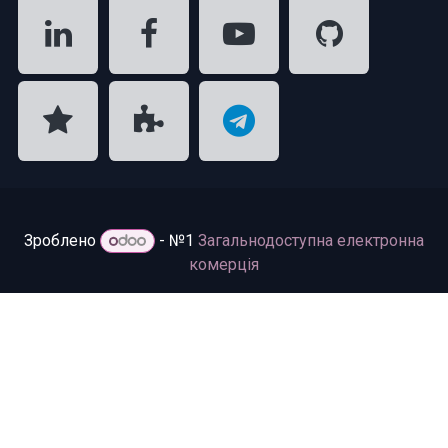
Зроблено
- №1
Загальнодоступна електронна
комерція