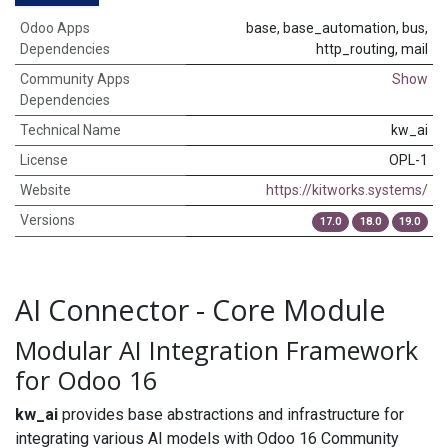
Odoo Apps
base, base_automation, bus,
Dependencies
http_routing, mail
Community Apps
Show
Dependencies
Technical Name
kw_ai
License
OPL-1
Website
https://kitworks.systems/
Versions
17.0
18.0
19.0
AI Connector - Core Module
Modular AI Integration Framework
for Odoo 16
kw_ai
provides base abstractions and infrastructure for
integrating various AI models with Odoo 16 Community