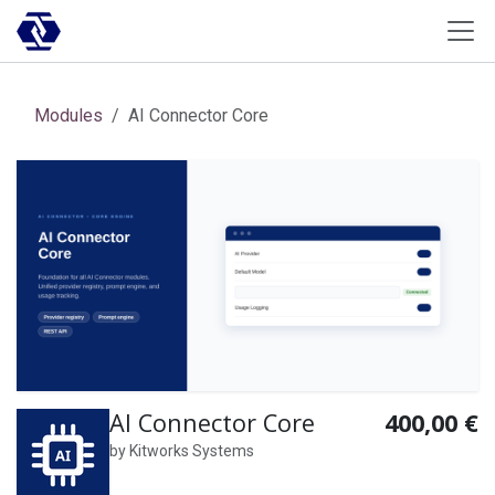
Skip to Content
Modules
AI Connector Core
AI Connector Core
400,00
€
by
Kitworks Systems