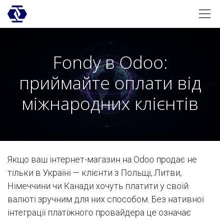
Skip to Content
Fondy в Odoo:
приймайте оплати від
міжнародних клієнтів
Якщо ваш інтернет-магазин на Odoo продає не
тільки в Україні — клієнти з Польщі, Литви,
Німеччини чи Канади хочуть платити у своїй
валюті зручним для них способом. Без нативної
інтеграції платіжного провайдера це означає