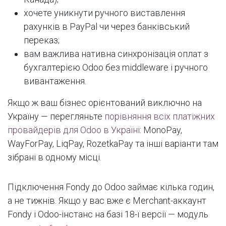
хочете уникнути ручного виставлення
рахунків в PayPal чи через банківський
переказ;
вам важлива нативна синхронізація оплат з
бухгалтерією Odoo без middleware і ручного
вивантаження.
Якщо ж ваш бізнес орієнтований виключно на
Україну — перегляньте
порівняння всіх платіжних
провайдерів для Odoo в Україні
: MonoPay,
WayForPay, LiqPay, RozetkaPay та інші варіанти там
зібрані в одному місці.
Підключення Fondy до Odoo займає кілька годин,
а не тижнів. Якщо у вас вже є Merchant-аккаунт
Fondy і Odoo-інстанс на базі 18-ї версії — модуль