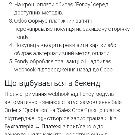
На кроці оплати обирає "Fondy" серед
доступних методів.
Odoo формує платіжний запит і
перенаправляє покупця на захищену сторінку
Fondy.
Покупець вводить реквізити картки або
обирає альтернативний метод оплати.
Fondy обробляє транзакцію і надсилає
webhook-підтвердження назад до Odoo.
Що відбувається в бекенді
Після отримання webhook від Fondy модуль
автоматично: - змінює статус замовлення Sale
Order з "Quotation" на "Sales Order" (якщо платіж
підтверджено); - створює запис транзакції в
Бухгалтерія → Платежі
з прив'язкою до
замовлення та клієнта; - реєструє суму в