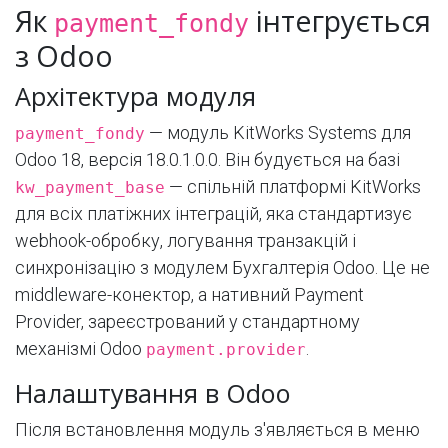
Як
інтегрується
payment_fondy
з Odoo
Архітектура модуля
— модуль KitWorks Systems для
payment_fondy
Odoo 18, версія 18.0.1.0.0. Він будується на базі
— спільній платформі KitWorks
kw_payment_base
для всіх платіжних інтеграцій, яка стандартизує
webhook-обробку, логування транзакцій і
синхронізацію з модулем Бухгалтерія Odoo. Це не
middleware-конектор, а нативний Payment
Provider, зареєстрований у стандартному
механізмі Odoo
.
payment.provider
Налаштування в Odoo
Після встановлення модуль з'являється в меню