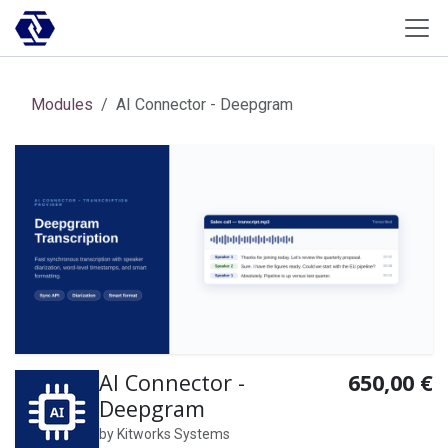
Skip to Content
Modules
AI Connector - Deepgram
AI Connector -
650,00
€
Deepgram
by
Kitworks Systems