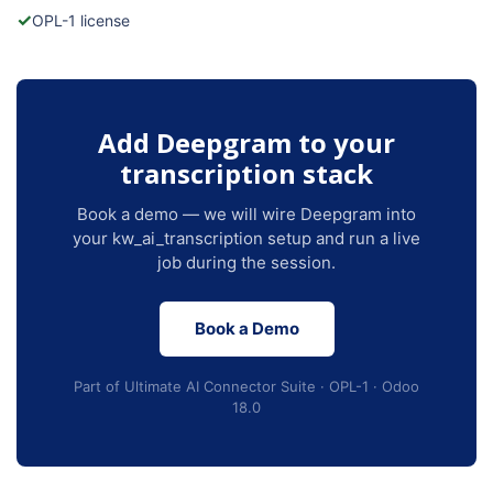
✓
OPL-1 license
Add Deepgram to your
transcription stack
Book a demo — we will wire Deepgram into
your kw_ai_transcription setup and run a live
job during the session.
Book a Demo
Part of Ultimate AI Connector Suite · OPL-1 · Odoo
18.0