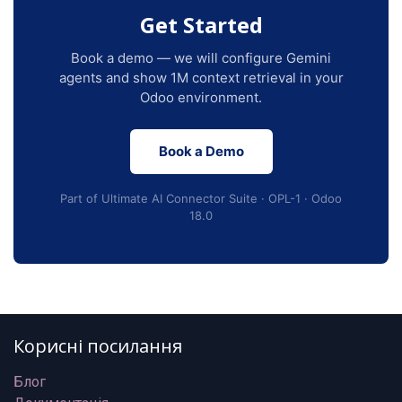
Get Started
Book a demo — we will configure Gemini
agents and show 1M context retrieval in your
Odoo environment.
Book a Demo
Part of Ultimate AI Connector Suite · OPL-1 · Odoo
18.0
Корисні посилання
Блог