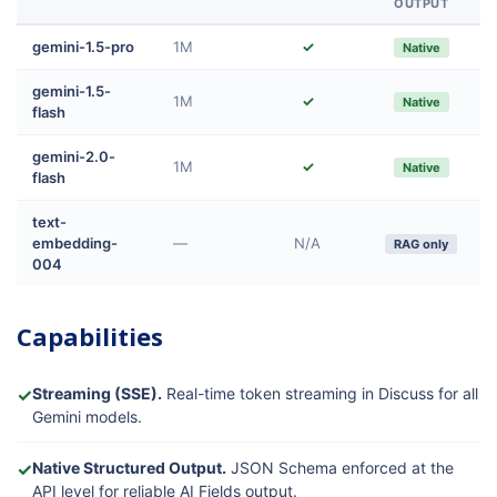
OUTPUT
gemini-1.5-pro
1M
✓
Native
gemini-1.5-
1M
✓
Native
flash
gemini-2.0-
1M
✓
Native
flash
text-
embedding-
—
N/A
RAG only
004
Capabilities
✓
Streaming (SSE).
Real-time token streaming in Discuss for all
Gemini models.
✓
Native Structured Output.
JSON Schema enforced at the
API level for reliable AI Fields output.