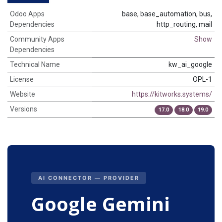
Odoo Apps
base, base_automation, bus,
Dependencies
http_routing, mail
Community Apps
Show
Dependencies
Technical Name
kw_ai_google
License
OPL-1
Website
https://kitworks.systems/
Versions
17.0
18.0
19.0
AI CONNECTOR — PROVIDER
Google Gemini