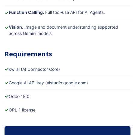
✓
Function Calling.
Full tool-use API for AI Agents.
✓
Vision.
Image and document understanding supported
across Gemini models.
Requirements
✓
kw_ai (AI Connector Core)
✓
Google AI API key (aistudio.google.com)
✓
Odoo 18.0
✓
OPL-1 license